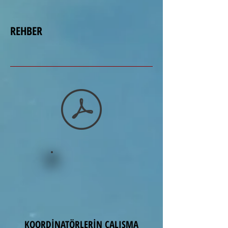
REHBER
KOORDİNATÖRLERİN ÇALIŞMA