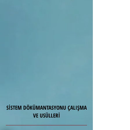
SİSTEM DÖKÜMANTASYONU ÇALIŞMA
VE USÜLLERİ